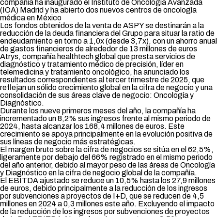
compañía ha inaugurado el Instituto de Oncología Avanzada
(IOA) Madrid y ha abierto dos nuevos centros de oncología
médica en México
Los fondos obtenidos de la venta de ASPY
se destinarán a la
reducción de la deuda financiera del Grupo para situar la ratio de
endeudamiento en torno a 1,0x (desde 3,7x), con un ahorro anual
de gastos financieros de alrededor de 13 millones de euros
Atrys, compañía healthtech global que presta servicios de
diagnóstico y tratamiento médico de precisión, líder en
telemedicina y tratamiento oncológico, ha anunciado los
resultados correspondientes al tercer trimestre de 2025, que
reflejan un sólido crecimiento global en la cifra de negocio y una
consolidación de sus áreas clave de negocio: Oncología y
Diagnóstico.
Durante los nueve primeros meses del año, la compañía ha
incrementado un 8,2% sus ingresos frente al mismo periodo de
2024, hasta alcanzar los 168,4 millones de euros. Este
crecimiento se apoya principalmente en la evolución positiva de
sus líneas de negocio más estratégicas.
El margen bruto sobre la cifra de negocios se sitúa en el 62,5%,
ligeramente por debajo del 66% registrado en el mismo periodo
del año anterior, debido al mayor peso de las áreas de Oncología
y Diagnóstico en la cifra de negocio global de la compañía.
El EBITDA ajustado se reduce un 10,5% hasta los 27,9 millones
de euros, debido principalmente a la reducción de los ingresos
por subvenciones a proyectos de I+D, que se reducen de 4,5
millones en 2024 a 0,3 millones este año. Excluyendo el impacto
de la reducción de los ingresos por subvenciones de proyectos