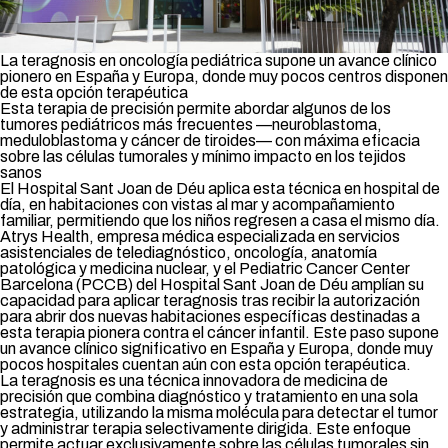
La teragnosis en oncología pediátrica supone un avance clínico
pionero en España y Europa, donde muy pocos centros disponen
de esta opción terapéutica
Esta terapia de precisión permite abordar algunos de los
tumores pediátricos más frecuentes —neuroblastoma,
meduloblastoma y cáncer de tiroides— con máxima eficacia
sobre las células tumorales y mínimo impacto en los tejidos
sanos
El Hospital Sant Joan de Déu aplica esta técnica en hospital de
día, en habitaciones con vistas al mar y acompañamiento
familiar, permitiendo que los niños regresen a casa el mismo día
.
Atrys Health, empresa médica especializada en servicios
asistenciales de telediagnóstico, oncología, anatomía
patológica y medicina nuclear, y el Pediatric Cancer Center
Barcelona (PCCB) del
Hospital Sant Joan de Déu
amplían su
capacidad para aplicar teragnosis tras recibir la autorización
para abrir dos nuevas habitaciones específicas destinadas a
esta terapia pionera contra el cáncer infantil. Este paso supone
un avance clínico significativo en España y Europa, donde muy
pocos hospitales cuentan aún con esta opción terapéutica.
La teragnosis es una técnica innovadora de medicina de
precisión que combina diagnóstico y tratamiento en una sola
estrategia, utilizando la misma molécula para detectar el tumor
y administrar terapia selectivamente dirigida. Este enfoque
permite actuar exclusivamente sobre las células tumorales sin