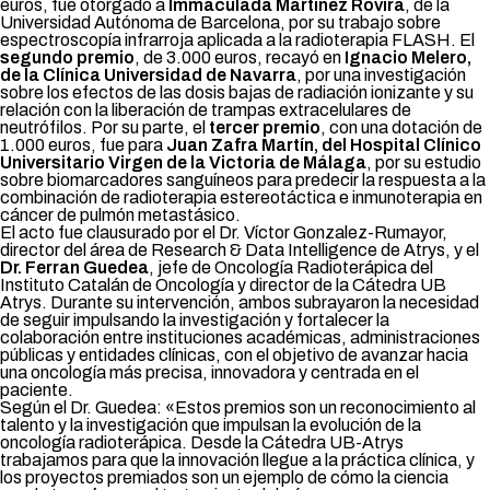
euros, fue otorgado a
Immaculada Martínez Rovira
, de la
Universidad Autónoma de Barcelona, por su trabajo sobre
espectroscopía infrarroja aplicada a la radioterapia FLASH. El
segundo premio
, de 3.000 euros, recayó en
Ignacio Melero,
de la Clínica Universidad de Navarra
, por una investigación
sobre los efectos de las dosis bajas de radiación ionizante y su
relación con la liberación de trampas extracelulares de
neutrófilos. Por su parte, el
tercer premio
, con una dotación de
1.000 euros, fue para
Juan Zafra Martín, del Hospital Clínico
Universitario Virgen de la Victoria de Málaga
, por su estudio
sobre biomarcadores sanguíneos para predecir la respuesta a la
combinación de radioterapia estereotáctica e inmunoterapia en
cáncer de pulmón metastásico.
El acto fue clausurado por el Dr. Víctor Gonzalez-Rumayor,
director del área de Research & Data Intelligence de Atrys, y el
Dr. Ferran Guedea
, jefe de Oncología Radioterápica del
Instituto Catalán de Oncología y director de la Cátedra UB
Atrys. Durante su intervención, ambos subrayaron la necesidad
de seguir impulsando la investigación y fortalecer la
colaboración entre instituciones académicas, administraciones
públicas y entidades clínicas, con el objetivo de avanzar hacia
una oncología más precisa, innovadora y centrada en el
paciente.
Según el Dr. Guedea: «Estos premios son un reconocimiento al
talento y la investigación que impulsan la evolución de la
oncología radioterápica. Desde la Cátedra UB-Atrys
trabajamos para que la innovación llegue a la práctica clínica, y
los proyectos premiados son un ejemplo de cómo la ciencia