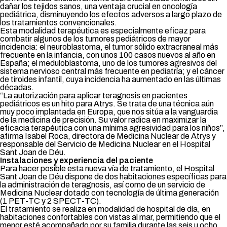
dañar los tejidos sanos, una ventaja crucial en oncología
pediátrica, disminuyendo los efectos adversos a largo plazo de
los tratamientos convencionales.
Esta modalidad terapéutica es especialmente eficaz para
combatir algunos de los tumores pediátricos de mayor
incidencia: el neuroblastoma, el tumor sólido extracraneal más
frecuente en la infancia, con unos 100 casos nuevos al año en
España; el meduloblastoma, uno de los tumores agresivos del
sistema nervioso central más frecuente en pediatría; y el cáncer
de tiroides infantil, cuya incidencia ha aumentado en las últimas
décadas.
“La autorización para aplicar teragnosis en pacientes
pediátricos es un hito para Atrys. Se trata de una técnica aún
muy poco implantada en Europa, que nos sitúa a la vanguardia
de la medicina de precisión. Su valor radica en maximizar la
eficacia terapéutica con una mínima agresividad para los niños”,
afirma Isabel Roca, directora de Medicina Nuclear de Atrys y
responsable del Servicio de Medicina Nuclear en el Hospital
Sant Joan de Déu.
Instalaciones y experiencia del paciente
Para hacer posible esta nueva vía de tratamiento, el Hospital
Sant Joan de Déu dispone de dos habitaciones específicas para
la administración de teragnosis, así como de un servicio de
Medicina Nuclear dotado con tecnología de última generación
(1 PET-TC y 2 SPECT-TC).
El tratamiento se realiza en modalidad de hospital de día, en
habitaciones confortables con vistas al mar, permitiendo que el
menor esté acompañado por su familia durante las seis u ocho