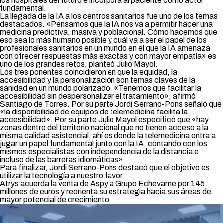
los hospitales del futuro e incorpora al paciente como actor
fundamental.
La llegada de la IA a los centros sanitarios fue uno de los temas
destacados. «Pensamos que la IA nos va a permitir hacer una
medicina predictiva, masiva y poblacional. Cómo hacemos que
eso sea lo más humano posible y cuál va a ser el papel de los
profesionales sanitarios en un mundo en el que la IA amenaza
con ofrecer respuestas más exactas y con mayor empatía» es
uno de los grandes retos, planteó Julio Mayol.
Los tres ponentes coincidieron en que la equidad, la
accesibilidad y la personalización son temas claves de la
sanidad en un mundo polarizado. «Tenemos que facilitar la
accesibilidad sin despersonalizar el tratamiento», afirmó
Santiago de Torres. Por su parte Jordi Serrano-Pons señaló que
«la disponibilidad de equipos de telemedicina facilita la
accesibilidad». Por su parte Julio Mayol especificó que «hay
zonas dentro del territorio nacional que no tienen acceso a la
misma calidad asistencial, ahí es donde la telemedicina entra a
jugar un papel fundamental junto con la IA, contando con los
mismos especialistas con independencia de la distancia e
incluso de las barreras idiomáticas».
Para finalizar, Jordi Serrano-Pons destacó que el objetivo es
utilizar la tecnología a nuestro favor.
Atrys acuerda la venta de Aspy a Grupo Echevarne por 145
millones de euros y reorienta su estrategia hacia sus áreas de
mayor potencial de crecimiento