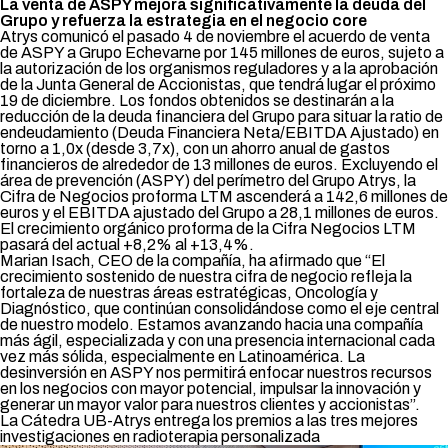
La venta de ASPY mejora significativamente la deuda del
Grupo y refuerza la estrategia en el negocio core
Atrys comunicó el pasado 4 de noviembre el acuerdo de venta
de ASPY a Grupo Echevarne por 145 millones de euros, sujeto a
la autorización de los organismos reguladores y a la aprobación
de la Junta General de Accionistas, que tendrá lugar el próximo
19 de diciembre. Los fondos obtenidos se destinarán a la
reducción de la deuda financiera del Grupo para situar la ratio de
endeudamiento (Deuda Financiera Neta/EBITDA Ajustado) en
torno a 1,0x (desde 3,7x), con un ahorro anual de gastos
financieros de alrededor de 13 millones de euros. Excluyendo el
área de prevención (ASPY) del perímetro del Grupo Atrys, la
Cifra de Negocios proforma LTM ascenderá a 142,6 millones de
euros y el EBITDA ajustado del Grupo a 28,1 millones de euros.
El crecimiento orgánico proforma de la Cifra Negocios LTM
pasará del actual +8,2% al +13,4%.
Marian Isach, CEO de la compañía, ha afirmado que “El
crecimiento sostenido de nuestra cifra de negocio refleja la
fortaleza de nuestras áreas estratégicas, Oncología y
Diagnóstico, que continúan consolidándose como el eje central
de nuestro modelo. Estamos avanzando hacia una compañía
más ágil, especializada y con una presencia internacional cada
vez más sólida, especialmente en Latinoamérica. La
desinversión en ASPY nos permitirá enfocar nuestros recursos
en los negocios con mayor potencial, impulsar la innovación y
generar un mayor valor para nuestros clientes y accionistas”.
La Cátedra UB-Atrys entrega los premios a las tres mejores
investigaciones en radioterapia personalizada