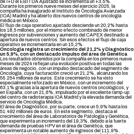
de I+D el EBITDA Ajustado se incrementa un +3,5%.
Durante los primeros nueve meses del ejercicio 2025, la
compañía ha inaugurado el Instituto de Oncología Avanzada
(IOA) Madrid y ha abierto dos nuevos centros de oncología
médica en México.
El flujo de caja operativo ajustado desciende un 20,2% hasta
los 18,5 millones, por el mismo efecto combinado de menor
ingresos por subvenciones y aumento del CAPEX destinado a
apertura de nuevos centros. Sin esos efectos el flujo de caja
operativo se incrementaría en un 15,2%.
Oncología registra un crecimiento del 21,2% y Diagnóstico
un 5,9%, con un destacado impulso del área de Genética
Los resultados obtenidos por la compañía en los primeros nueve
meses de 2024 reflejan una evolución positiva en todas las
áreas de negocio, con un impulso destacado del segmento de
Oncología, cuya facturación creció un 21,2%, alcanzando los
55.254 millones de euros. Este crecimiento se ha visto
especialmente reforzado en México, con un incremento del
63,1% gracias a la apertura de nuevos centros oncológicos, y
en España, con un 21,6%, impulsado por el excelente ramp-up
del centro de radioterapia IOA Madrid y la elevada demanda del
servicio de Oncología Médica.
El área de Diagnóstico, por su parte, crece un 5,9% hasta los
51.492 millones de euros. En este segmento, destaca el
crecimiento del área de Laboratorios de Patología y Genética,
que experimenta un incremento del 19,3%, debido a la fuerte
demanda de pruebas HPV en el área de Genética, que
experimenta un notable aumento de ingresos del 111,9%.