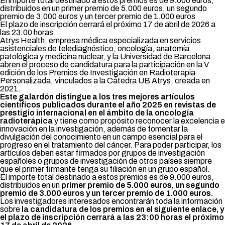
El importe total destinado a estos premios es de 9.000 euros,
distribuidos en un primer premio de 5.000 euros, un segundo
premio de 3.000 euros y un tercer premio de 1.000 euros
El plazo de inscripción cerrará el próximo 17 de abril de 2026 a
las 23:00 horas
Atrys Health, empresa médica especializada en servicios
asistenciales de telediagnóstico, oncología, anatomía
patológica y medicina nuclear, y la Universidad de Barcelona
abren el proceso de candidatura para la participación en la V
edición de los Premios de Investigación en Radioterapia
Personalizada, vinculados a la Cátedra UB Atrys, creada en
2021.
Este galardón distingue a los tres mejores artículos
científicos publicados durante el año 2025 en revistas de
prestigio internacional en el ámbito de la oncología
radioterápica
y tiene como propósito reconocer la excelencia e
innovación en la investigación, además de fomentar la
divulgación del conocimiento en un campo esencial para el
progreso en el tratamiento del cáncer. Para poder participar, los
artículos deben estar firmados por grupos de investigación
españoles o grupos de investigación de otros países siempre
que el primer firmante tenga su filiación en un grupo español.
El importe total destinado a estos premios es de 9.000 euros,
distribuidos en un
primer premio de 5.000 euros, un segundo
premio de 3.000 euros y un tercer premio de 1.000 euros.
Los investigadores interesados encontrarán toda la información
sobre
la candidatura de los premios en el siguiente
enlace
, y
el plazo de inscripción cerrará a las 23:00 horas el próximo