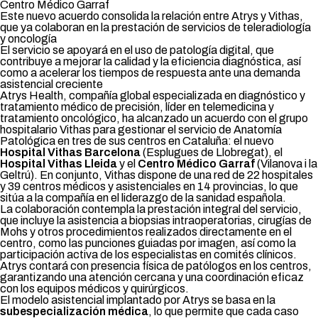
Centro Médico Garraf
Este nuevo acuerdo consolida la relación entre Atrys y Vithas,
que ya colaboran en la prestación de servicios de teleradiología
y oncología
El servicio se apoyará en el uso de patología digital, que
contribuye a mejorar la calidad y la eficiencia diagnóstica, así
como a acelerar los tiempos de respuesta ante una demanda
asistencial creciente
Atrys Health, compañía global especializada en diagnóstico y
tratamiento médico de precisión, líder en telemedicina y
tratamiento oncológico, ha alcanzado un acuerdo con el grupo
hospitalario Vithas para gestionar el servicio de Anatomía
Patológica en tres de sus centros en Cataluña: el nuevo
Hospital Vithas Barcelona
(Esplugues de Llobregat), el
Hospital Vithas Lleida
y el
Centro Médico Garraf
(Vilanova i la
Geltrú). En conjunto, Vithas dispone de una red de 22 hospitales
y 39 centros médicos y asistenciales en 14 provincias, lo que
sitúa a la compañía en el liderazgo de la sanidad española.
La colaboración contempla la prestación integral del servicio,
que incluye la asistencia a biopsias intraoperatorias, cirugías de
Mohs y otros procedimientos realizados directamente en el
centro, como las punciones guiadas por imagen, así como la
participación activa de los especialistas en comités clínicos.
Atrys contará con presencia física de patólogos en los centros,
garantizando una atención cercana y una coordinación eficaz
con los equipos médicos y quirúrgicos.
El modelo asistencial implantado por Atrys se basa en la
subespecialización médica
, lo que permite que cada caso