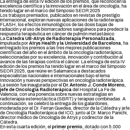
La entrega de esta IV edición de los premios, que reconocen la
excelencia científica y la innovación en el área de oncología, ha
tenido lugar en el marco del Simposio SEOR 2025
Los trabajos premiados, publicados en revistas de prestigio
internacional, exploran nuevas aplicaciones de la radioterapia
FLASH, los efectos inmunológicos de las dosis bajas de
radiación y el uso de biomarcadores sanguíneos para predecir la
respuesta terapéutica en cáncer de pulmón metastásico
La
Cátedra UB-Atrys de Radioterapia Personalizada
,
impulsada por
Atrys Health y la Universidad de Barcelona
, ha
entregado los premios a las tres mejores publicaciones
científicas del año en el ámbito de la oncología radioterápica,
seleccionadas por su excelencia, innovación y contribución al
avance de las terapias contra el cáncer. La entrega de esta IV
edición de los premios ha tenido lugar en el marco del Simposio
SEOR 2025, que reúne en Salamanca a destacados
especialistas nacionales e internacionales bajo el lema
Innovación y nuevas perspectivas en oncología radioterápica
.
La sesión fue inaugurada por el
Dr. Antonio J. Conde Moreno,
jefe de Oncología Radioterápica
del Hospital La Fe de
Valencia, con una ponencia sobre nuevas estrategias en
radioterapia estereotáctica (SBRT) y terapias combinadas. A
continuación, se celebró la entrega de los galardones,
moderada por el Dr. Ferran Guedea, director de la Cátedra y jefe
de Oncología Radioterápica del ICO, junto al Dr. Marco Panichi,
director médico de Oncología de Atrys y codirector de la
Cátedra.
En esta cuarta edición, el
primer premio
, dotado con 5.000