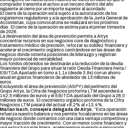
comprador transmita el activo a un tercero dentro del año
siguiente al cierre por un importe superior al acordado.
El cierre de la operación está sujeto a la autorización de los
organismos reguladores y a la aprobación de la Junta General de
Accionistas, cuya convocatoria se realizará en los próximos
días. El cierre de la operación se estima para el primer trimestre
de 2026.
La desinversión del área de prevención permite a Atrys
concentrar recursos en sus negocios core de diagnóstico y
tratamiento médico de precisión, reforzar su solidez financiera y
acelerar el crecimiento orgánico centrándose en las áreas de
negocio donde ostenta posiciones de liderazgo y registran
mayor potencial de rentabilidad.
Los fondos obtenidos se destinarán a la reducción de la deuda
financiera del Grupo para situar la ratio Deuda Financiera Neta /
EBITDA Ajustado en torno a 1,1x (desde 3,8x) con un ahorro
anual en gastos financieros de alrededor de 13 millones de
euros.
Excluyendo el área de prevención (ASPY) del perímetro del
Grupo Atrys, la Cifra de Negocios proforma LTM ascenderá a
142,5 millones de euros y el EBITDA ajustado del Grupo a 28,0
millones de euros. El crecimiento orgánico proforma de la Cifra
Negocios LTM pasará del actual +8,2% al +13,4%.
Marian Isach, consejera delegada de Atrys
, “Esta operación
refuerza nuestro balance y nos permite focalizarnos en las áreas
de negocio donde contamos con una clara ventaja competitiva y
mayor tracción de crecimiento. Con un menor coste financiero y
una estructura más ligera, aceleraremos inversión e innovación,