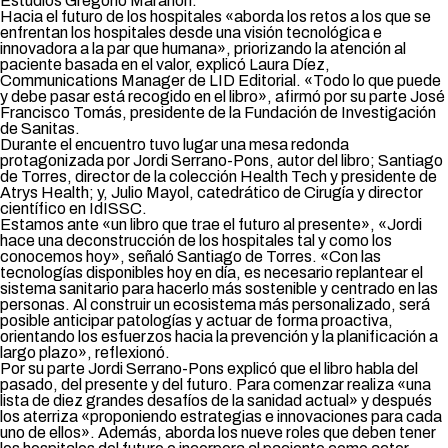
Estudios Gregorio Marañón.
Hacia el futuro de los hospitales
«aborda los retos a los que se
enfrentan los hospitales desde una visión tecnológica e
innovadora a la par que humana», priorizando la atención al
paciente basada en el valor, explicó Laura Díez,
Communications Manager de LID Editorial. «Todo lo que puede
y debe pasar está recogido en el libro», afirmó por su parte José
Francisco Tomás, presidente de la Fundación de Investigación
de Sanitas.
Durante el encuentro tuvo lugar una mesa redonda
protagonizada por Jordi Serrano-Pons, autor del libro; Santiago
de Torres, director de la colección Health Tech y presidente de
Atrys Health; y, Julio Mayol, catedrático de Cirugía y director
científico en IdISSC.
Estamos ante «un libro que trae el futuro al presente», «Jordi
hace una deconstrucción de los hospitales tal y como los
conocemos hoy», señaló Santiago de Torres. «Con las
tecnologías disponibles hoy en día, es necesario replantear el
sistema sanitario para hacerlo más sostenible y centrado en las
personas. Al construir un ecosistema más personalizado, será
posible anticipar patologías y actuar de forma proactiva,
orientando los esfuerzos hacia la prevención y la planificación a
largo plazo», reflexionó.
Por su parte Jordi Serrano-Pons explicó que el libro habla del
pasado, del presente y del futuro. Para comenzar realiza «una
lista de diez grandes desafíos de la sanidad actual» y después
los aterriza «proponiendo estrategias e innovaciones para cada
uno de ellos». Además, aborda los nueve roles que deben tener