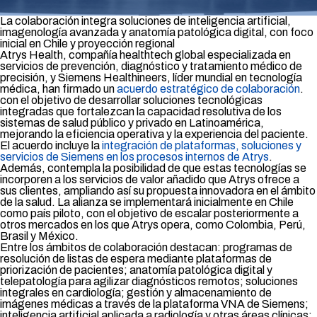
La colaboración integra soluciones de inteligencia artificial,
imagenología avanzada y anatomía patológica digital, con foco
inicial en Chile y proyección regional
Atrys Health, compañía healthtech global especializada en
servicios de prevención, diagnóstico y tratamiento médico de
precisión, y Siemens Healthineers, líder mundial en tecnología
médica, han firmado un
acuerdo estratégico de colaboración
.
con el objetivo de desarrollar soluciones tecnológicas
integradas que fortalezcan la capacidad resolutiva de los
sistemas de salud público y privado en Latinoamérica,
mejorando la eficiencia operativa y la experiencia del paciente.
El acuerdo incluye la
integración de plataformas, soluciones y
servicios de Siemens en los procesos internos de Atrys
.
Además, contempla la posibilidad de que estas tecnologías se
incorporen a los servicios de valor añadido que Atrys ofrece a
sus clientes, ampliando así su propuesta innovadora en el ámbito
de la salud. La alianza se implementará inicialmente en Chile
como país piloto, con el objetivo de escalar posteriormente a
otros mercados en los que Atrys opera, como Colombia, Perú,
Brasil y México.
Entre los ámbitos de colaboración destacan: programas de
resolución de listas de espera mediante plataformas de
priorización de pacientes; anatomía patológica digital y
telepatología para agilizar diagnósticos remotos; soluciones
integrales en cardiología; gestión y almacenamiento de
imágenes médicas a través de la plataforma VNA de Siemens;
inteligencia artificial aplicada a radiología y otras áreas clínicas;