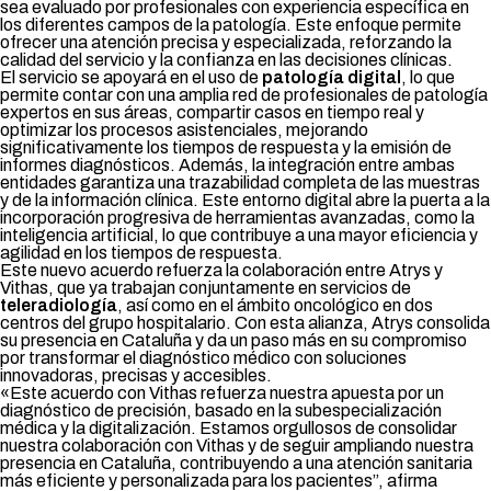
sea evaluado por profesionales con experiencia específica en
los diferentes campos de la patología. Este enfoque permite
ofrecer una atención precisa y especializada, reforzando la
calidad del servicio y la confianza en las decisiones clínicas.
El servicio se apoyará en el uso de
patología digital
, lo que
permite contar con una amplia red de profesionales de patología
expertos en sus áreas, compartir casos en tiempo real y
optimizar los procesos asistenciales, mejorando
significativamente los tiempos de respuesta y la emisión de
informes diagnósticos. Además, la integración entre ambas
entidades garantiza una trazabilidad completa de las muestras
y de la información clínica. Este entorno digital abre la puerta a la
incorporación progresiva de herramientas avanzadas, como la
inteligencia artificial, lo que contribuye a una mayor eficiencia y
agilidad en los tiempos de respuesta.
Este nuevo acuerdo refuerza la colaboración entre Atrys y
Vithas, que ya trabajan conjuntamente en servicios de
teleradiología
, así como en el ámbito oncológico en dos
centros del grupo hospitalario. Con esta alianza, Atrys consolida
su presencia en Cataluña y da un paso más en su compromiso
por transformar el diagnóstico médico con soluciones
innovadoras, precisas y accesibles.
«Este acuerdo con Vithas refuerza nuestra apuesta por un
diagnóstico de precisión, basado en la subespecialización
médica y la digitalización. Estamos orgullosos de consolidar
nuestra colaboración con Vithas y de seguir ampliando nuestra
presencia en Cataluña, contribuyendo a una atención sanitaria
más eficiente y personalizada para los pacientes”, afirma