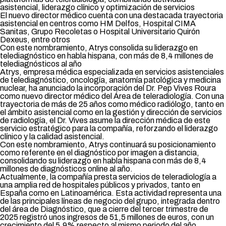
asistencial, liderazgo clínico y optimización de servicios
El nuevo director médico cuenta con una destacada trayectoria
asistencial en centros como HM Delfos, Hospital CIMA
Sanitas, Grupo Recoletas o Hospital Universitario Quirón
Dexeus, entre otros
Con este nombramiento, Atrys consolida su liderazgo en
telediagnóstico en habla hispana, con más de 8,4 millones de
telediagnósticos al año
Atrys, empresa médica especializada en servicios asistenciales
de telediagnóstico, oncología, anatomía patológica y medicina
nuclear, ha anunciado la incorporación del Dr. Pep Vives Roura
como nuevo director médico del Área de teleradiología. Con una
trayectoria de más de 25 años como médico radiólogo, tanto en
el ámbito asistencial como en la gestión y dirección de servicios
de radiología, el Dr. Vives asume la dirección médica de este
servicio estratégico para la compañía, reforzando el liderazgo
clínico y la calidad asistencial.
Con este nombramiento, Atrys continuará su posicionamiento
como referente en el diagnóstico por imagen a distancia,
consolidando su liderazgo en habla hispana con más de 8,4
millones de diagnósticos online al año.
Actualmente, la compañía presta servicios de teleradiología a
una amplia red de hospitales públicos y privados, tanto en
España como en Latinoamérica. Esta actividad representa una
de las principales líneas de negocio del grupo, integrada dentro
del área de Diagnóstico, que a cierre del tercer trimestre de
2025 registró unos ingresos de 51,5 millones de euros, con un
crecimiento del 5,9% respecto al mismo periodo del año