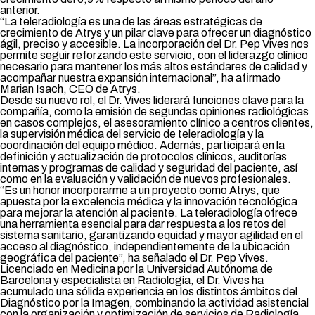
anterior.
“La teleradiología es una de las áreas estratégicas de
crecimiento de Atrys y un pilar clave para ofrecer un diagnóstico
ágil, preciso y accesible. La incorporación del Dr. Pep Vives nos
permite seguir reforzando este servicio, con el liderazgo clínico
necesario para mantener los más altos estándares de calidad y
acompañar nuestra expansión internacional”, ha afirmado
Marian Isach, CEO de Atrys.
Desde su nuevo rol, el Dr. Vives liderará funciones clave para la
compañía, como la emisión de segundas opiniones radiológicas
en casos complejos, el asesoramiento clínico a centros clientes,
la supervisión médica del servicio de teleradiología y la
coordinación del equipo médico. Además, participará en la
definición y actualización de protocolos clínicos, auditorías
internas y programas de calidad y seguridad del paciente, así
como en la evaluación y validación de nuevos profesionales.
“Es un honor incorporarme a un proyecto como Atrys, que
apuesta por la excelencia médica y la innovación tecnológica
para mejorar la atención al paciente. La teleradiología ofrece
una herramienta esencial para dar respuesta a los retos del
sistema sanitario, garantizando equidad y mayor agilidad en el
acceso al diagnóstico, independientemente de la ubicación
geográfica del paciente”, ha señalado el Dr. Pep Vives.
Licenciado en Medicina por la Universidad Autónoma de
Barcelona y especialista en Radiología, el Dr. Vives ha
acumulado una sólida experiencia en los distintos ámbitos del
Diagnóstico por la Imagen, combinando la actividad asistencial
con la organización y optimización de servicios de Radiología.