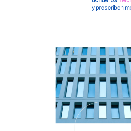
donde los
médi
y prescriben 