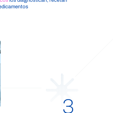
cos
los diagnostican, recetan
medicamentos
3