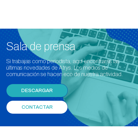
Sala de prensa
Si trabajas como periodista, aquí encontrarás las
últimas novedades de Atrys. Los medios de
comunicación se hacen eco de nuestra actividad.
DESCARGAR
CONTACTAR