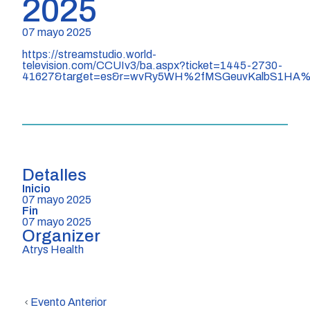
2025
07 mayo 2025
https://streamstudio.world-
television.com/CCUIv3/ba.aspx?ticket=1445-2730-
41627&target=es&r=wvRy5WH%2fMSGeuvKalbS1HA
Detalles
Inicio
07 mayo 2025
Fin
07 mayo 2025
Organizer
Atrys Health
Evento Anterior