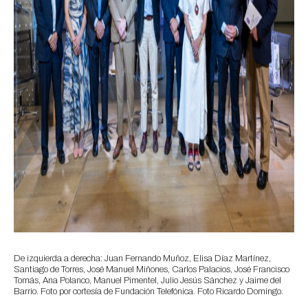
De izquierda a derecha: Juan Fernando Muñoz, Elisa Díaz Martínez,
Santiago de Torres, José Manuel Miñones, Carlos Palacios, José Francisco
Tomás, Ana Polanco, Manuel Pimentel, Julio Jesús Sánchez y Jaime del
Barrio. Foto por cortesía de Fundación Telefónica. Foto Ricardo Domingo.