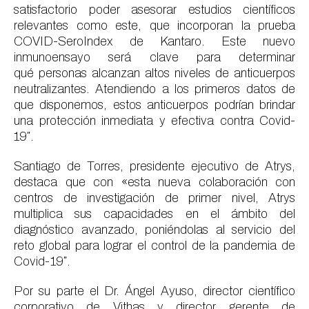
satisfactorio
poder
asesorar estudios científicos
relevantes
como este,
que
incorporan
la prueba
COVID-
SeroIndex
de
Kantaro
. Este nuevo
inmunoensayo será clave para determinar
qué
personas alcanzan
altos
niveles
de anticuerpos
neutralizantes
. Atendiendo
a los primeros datos
de
que disponemos,
estos anticuerpos podrían
brindar
una protección inmediata y efectiva contra Covid-
19″.
Santiago de Torres, presidente ejecutivo de Atrys,
destaca que con
«
esta nueva colaboración
con
centros de investigación de primer nivel,
Atrys
multiplica sus capacidades en el ámbito del
diagnóstico avanzado,
poniéndolas al servicio del
reto global para lograr el
control de la pandemia de
Covid-19″.
Por su parte el Dr. Ángel Ayuso, director científico
corporativo de
Vithas
y director gerente de