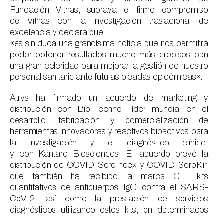
Fundación
Vithas
,
subraya
el firme compromiso
de
Vithas
con
la investigación traslacional de
excelencia
y
declara que
«e
s sin duda una grandísima noticia
que nos permitirá
p
oder obtener resultados
mucho más precisos
con
una gran celeridad
para
mejorar la gestión de nuestro
personal sanitario ante futuras oleadas epidémicas».
Atrys ha firmado un acuerdo de marketing y
distribución con Bio-
Techne
, líder mundial en el
desarrollo, fabricación y comercialización de
herramientas innovadoras y reactivos bioactivos para
la investigación y
el
diagnóstico clínico,
y
con
Kantaro
Biosciences
.
El acuerdo prevé la
distribución de COVID-
SeroIndex
y COVID-
SeroKlir
,
que también ha recibido la marca CE, kits
cuantitativos de anticuerpos IgG contra el SARS-
CoV-2, así como la prestación de servicios
diagnósticos utilizando estos kits, en determinados