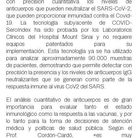
con precisión cuantitativa los niveles de
anticuerpos
que pueden
neutralizar el SARS-CoV-2,
que puede
n
proporcionar inmunidad contra
el
Covid-
19. La tecnología subyacente de COVID-
SeroIndex
ha sido probada por los Laboratorios
Clínicos del Hospital Mount
Sinai
y no requiere
equipos patentados para su
implementación.
Esta
tecnología
ya se ha utilizado
para analizar aproximadamente 90.000 muestras
de
pacientes,
demostrando que permite
detectar
con
precisión
la presencia y
los niveles de
anticuerpos IgG
neutralizantes que
se generan como parte de la
respuesta inmune al virus CoV2 del SARS.
El análisis
cuantitativ
o
de anticuerpos es de gran
importancia para
evaluar
tanto el estado
inmunológico como
la respuesta a
l
as
vacuna
s, y por
lo tanto para
la toma de decisiones de
atención
médica y pol
í
ticas de salud pública.
Según
el
Prof.
Cordón-Cardó, «
e
s
muy