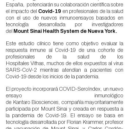
España,
potenciarán su colaboración científica sobre
el impacto de
l
Covid-19
en
profesionales
de la salud
con el uso de nuevos inmunoensayos basados en
tecnología desarrollada por investigadores
del
Mount
Sinai
Health
System
de
Nueva York.
Este estudio clínico tiene como objetivo evaluar la
respuesta inmune al Covid-19 de una cohorte de
profesionales de la salud de los
Hospitales
Vithas
,
muchos de
ellos
expuestos al virus
SARS-CoV-2 mientras atendían a pacientes con
Covid-19 desde los
inicios
de la pandemia.
El proyecto incorporará COVID-
SeroIndex
, un nuevo
ensayo inmunológico
de
Kantaro
Biosciences
,
compañía mayoritariamente
participada por Mount
Sinai
y
creada en respuesta a
la pandemia de C
ovid
-19
. El ensayo
se basa en
tecnología desarrollada por
Florian
Krammer
, profesor
de vacunación de Mount
Sinai
, y Carlos Cordón-