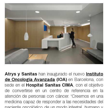
Atrys y Sanitas
han inaugurado el nuevo
Instituto
de Oncología Avanzada
(IOA)
en Barcelona, con
sede en el
Hospital Sanitas CIMA
, con el objetivo
de convertirse en un centro de referencia en la
atención de personas con cáncer. “Creemos en una
medicina capaz de responder a las necesidades del
paciente oncológico de un modo integral, humano y